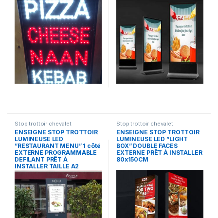
Stop trottoir chevalet
Stop trottoir chevalet
ENSEIGNE STOP TROTTOIR
ENSEIGNE STOP TROTTOIR
LUMINEUSE LED
LUMINEUSE LED ”LIGHT
”RESTAURANT MENU” 1 côté
BOX” DOUBLE FACES
EXTERNE PROGRAMMABLE
EXTERNE PRÊT À INSTALLER
DEFILANT PRÊT À
80x150CM
INSTALLER TAILLE A2