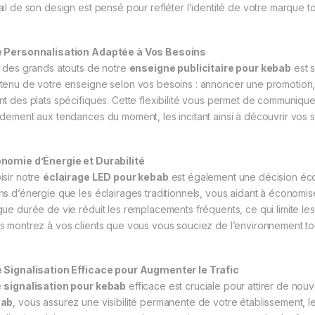
ail de son design est pensé pour refléter l’identité de votre marque tou
 Personnalisation Adaptée à Vos Besoins
n des grands atouts de notre
enseigne publicitaire pour kebab
est s
tenu de votre enseigne selon vos besoins : annoncer une promotion, 
nt des plats spécifiques. Cette flexibilité vous permet de communique
idement aux tendances du moment, les incitant ainsi à découvrir vos sp
nomie d’Énergie et Durabilité
isir notre
éclairage LED pour kebab
est également une décision éc
ns d’énergie que les éclairages traditionnels, vous aidant à économiser
gue durée de vie réduit les remplacements fréquents, ce qui limite les
s montrez à vos clients que vous vous souciez de l’environnement to
 Signalisation Efficace pour Augmenter le Trafic
e
signalisation pour kebab
efficace est cruciale pour attirer de nou
bab
, vous assurez une visibilité permanente de votre établissement, l