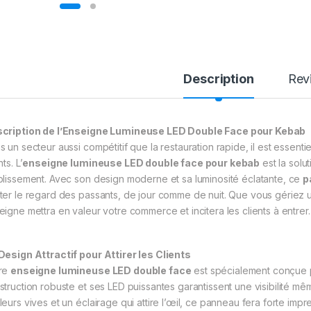
Description
Rev
cription de l’Enseigne Lumineuse LED Double Face pour Kebab
s un secteur aussi compétitif que la restauration rapide, il est essenti
nts. L’
enseigne lumineuse LED double face pour kebab
est la solu
blissement. Avec son design moderne et sa luminosité éclatante, ce
p
ter le regard des passants, de jour comme de nuit. Que vous gériez u
eigne mettra en valeur votre commerce et incitera les clients à entrer.
Design Attractif pour Attirer les Clients
re
enseigne lumineuse LED double face
est spécialement conçue p
struction robuste et ses LED puissantes garantissent une visibilité m
leurs vives et un éclairage qui attire l’œil, ce panneau fera forte im