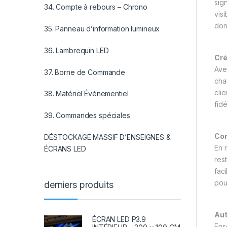
sig
34. Compte à rebours – Chrono
vis
don
35. Panneau d’information lumineux
36. Lambrequin LED
Cré
Ave
37. Borne de Commande
cha
cli
38. Matériel Événementiel
fidé
39. Commandes spéciales
Con
DÉSTOCKAGE MASSIF D’ENSEIGNES &
En 
ÉCRANS LED
rest
fac
pou
derniers produits
Aut
ÉCRAN LED P3.9
Ens