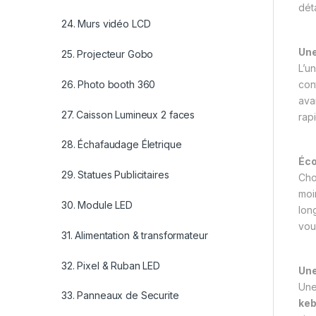
dét
24. Murs vidéo LCD
Une
25. Projecteur Gobo
L’u
con
26. Photo booth 360
ava
27. Caisson Lumineux 2 faces
rap
28. Échafaudage Életrique
Éco
29. Statues Publicitaires
Cho
moi
30. Module LED
lon
vou
31. Alimentation & transformateur
32. Pixel & Ruban LED
Une
Un
33. Panneaux de Securite
ke