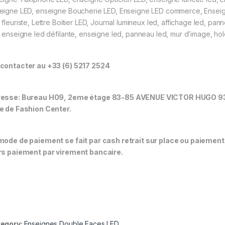
eigne LED, enseigne Boucherie LED, Enseigne LED commerce, Enseign
fleuriste, Lettre Boitier LED, Journal lumineux led, affichage led, panne
, enseigne led défilante, enseigne led, panneau led, mur d’image, h
contacter au +33 (6) 5217 2524
esse: Bureau H09, 2eme étage 83-85 AVENUE VICTOR HUGO 93
e de Fashion Center.
mode de paiement se fait par cash retrait sur place ou paiement
rs paiement par virement bancaire.
egory:
Enseignes Double Faces LED