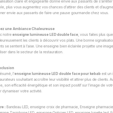
nalisation claire et engageante donne envie aux passants de s’arrêter
ible, plus vous augmentez vos chances d’attirer des clients et d’aug
ner envie aux passants de faire une pause gourmande chez vous.
ez une Ambiance Chaleureuse
c notre
enseigne lumineuse LED double face
, vous faites plus qu
leureusement les clients à découvrir vos plats. Une bonne signalisati
ents se sentent à l’aise. Une enseigne bien éclairée projette une image
liser dans le secteur de la restauration.
clusion
résumé, l’
enseigne lumineuse LED double face pour kebab
est un 
aurateurs souhaitant accroître leur visibilité et attirer plus de client
ile, son efficacité énergétique et son impact positif sur l’image de vot
r dynamiser votre activité.
re :
Bandeau LED, enseigne croix de pharmacie, Enseigne pharmacie 
eigne Taxiphone LED, enseigne Opticien LED, enseigne lunette led, 