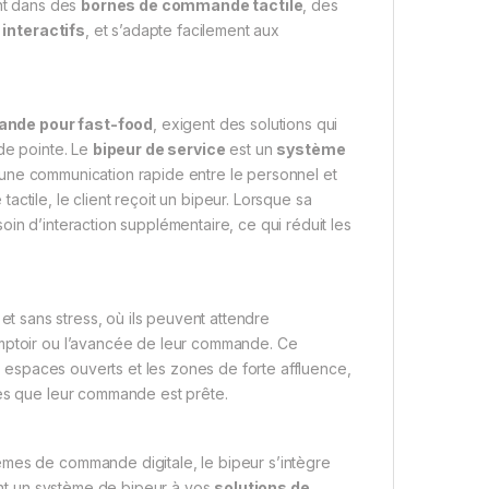
ent dans des
bornes de commande tactile
, des
nteractifs
, et s’adapte facilement aux
nde pour fast-food
, exigent des solutions qui
 de pointe. Le
bipeur de service
est un
système
t une communication rapide entre le personnel et
ctile, le client reçoit un bipeur. Lorsque sa
in d’interaction supplémentaire, ce qui réduit les
é et sans stress, où ils peuvent attendre
omptoir ou l’avancée de leur commande. Ce
es espaces ouverts et les zones de forte affluence,
dès que leur commande est prête.
mes de commande digitale, le bipeur s’intègre
tant un système de bipeur à vos
solutions de