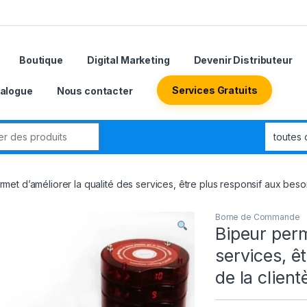
Boutique
Digital Marketing
Devenir Distributeur
Services Gratuits
alogue
Nous contacter
met d’améliorer la qualité des services, être plus responsif aux besoins
Borne de Commande
Bipeur perm
services, ê
de la client