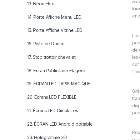
exp
13. Néon Flex
kio
env
14. Porte Affiche Menu LED
15. Porte Affiche Vitrine LED
Les
per
16. Piste de Dance
de 
les
17. Stop trottoir chevalet
com
18. Ecran Publicitaire Etagere
file
19. ÉCRAN LED TAPIS MAGIQUE
Grâ
20. Écrans LED FLEXIBLE
tra
dis
21. Écrans LED Circulaires
per
22. ÉCRAN LED Android portable
Pou
23. Hologramme 3D
par