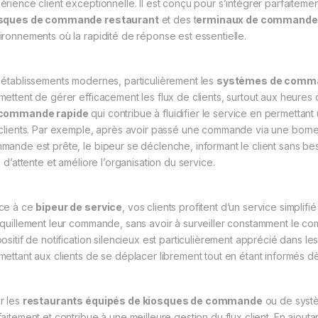
érience client exceptionnelle. Il est conçu pour s’intégrer parfaitem
sques de commande restaurant
et des t
erminaux de commande i
ironnements où la rapidité de réponse est essentielle.
 établissements modernes, particulièrement les
systèmes de comma
mettent de gérer efficacement les flux de clients, surtout aux heures
commande rapide
qui contribue à fluidifier le service en permettan
 clients. Par exemple, après avoir passé une commande via une borne ta
mande est prête, le bipeur se déclenche, informant le client sans beso
s d’attente et améliore l’organisation du service.
ce à ce
bipeur de service
, vos clients profitent d’un service simplifi
nquillement leur commande, sans avoir à surveiller constamment le c
positif de notification silencieux est particulièrement apprécié dans l
mettant aux clients de se déplacer librement tout en étant informés 
r les
restaurants équipés de kiosques de commande
ou de systè
faitement et contribue à une meilleure gestion du flux client. En ajou