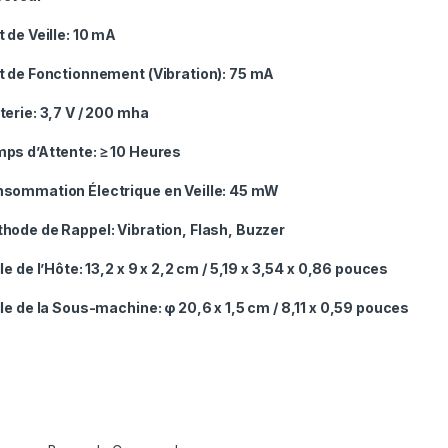
t de Veille:
10 mA
t de Fonctionnement (Vibration)
: 75 mA
terie:
3,7 V / 200 mha
ps d’Attente:
≥ 10 Heures
sommation Électrique en Veille:
45 mW
hode de Rappel:
Vibration, Flash, Buzzer
lle de l’Hôte:
13,2 x 9 x 2,2 cm / 5,19 x 3,54 x 0,86 pouces
lle de la Sous-machine:
φ 20,6 x 1,5 cm / 8,11 x 0,59 pouces