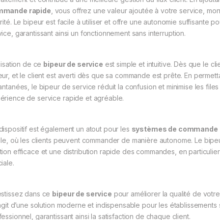
mmande rapide
, vous offrez une valeur ajoutée à votre service, mont
rité. Le bipeur est facile à utiliser et offre une autonomie suffisante 
vice, garantissant ainsi un fonctionnement sans interruption.
ilisation de ce
bipeur de service
est simple et intuitive. Dès que le c
eur, et le client est averti dès que sa commande est prête. En permetta
antanées, le bipeur de service réduit la confusion et minimise les file
érience de service rapide et agréable.
dispositif est également un atout pour les
systèmes de commande i
tile, où les clients peuvent commander de manière autonome. Le bip
tion efficace et une distribution rapide des commandes, en particulier 
iale.
estissez dans ce
bipeur de service
pour améliorer la qualité de votre
s’agit d’une solution moderne et indispensable pour les établissements 
essionnel, garantissant ainsi la satisfaction de chaque client.