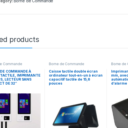
egory:
Borne de Commande
ted products
de Commande
Borne de Commande
Borne de
 DE COMMANDE À
Caisse tactile double écran
Impriman
TACTILE, IMPRIMANTE
ordinateur tout-en-un à écran
mm, avec
S, LECTEUR SANS
capacitif tactile de 15,6
automatiq
T DE 32″
pouces
d’alarme