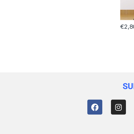
€
2,8
SU