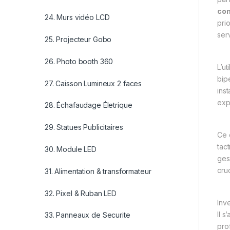
co
24. Murs vidéo LCD
prio
ser
25. Projecteur Gobo
26. Photo booth 360
L’ut
bip
27. Caisson Lumineux 2 faces
inst
exp
28. Échafaudage Életrique
29. Statues Publicitaires
Ce 
tac
30. Module LED
ges
cruc
31. Alimentation & transformateur
32. Pixel & Ruban LED
Inv
Il 
33. Panneaux de Securite
prof