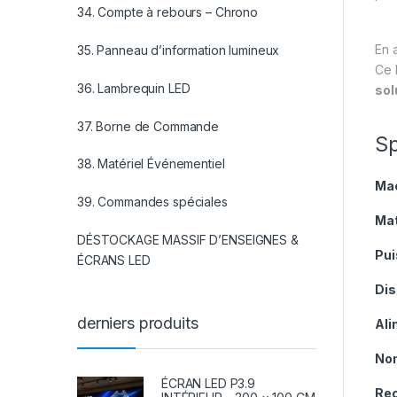
34. Compte à rebours – Chrono
En 
35. Panneau d’information lumineux
Ce 
36. Lambrequin LED
sol
37. Borne de Commande
Sp
38. Matériel Événementiel
Mac
39. Commandes spéciales
Mat
DÉSTOCKAGE MASSIF D’ENSEIGNES &
Pui
ÉCRANS LED
Dis
derniers produits
Ali
No
ÉCRAN LED P3.9
Re